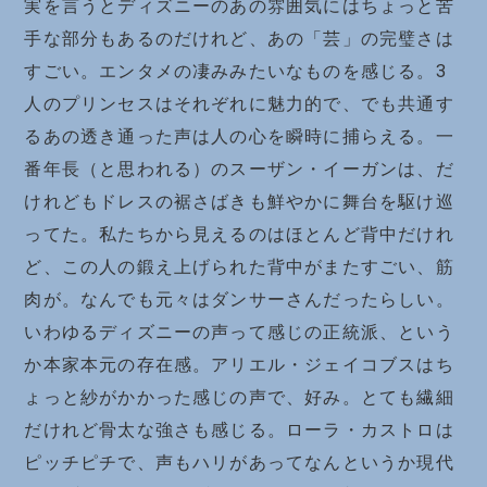
実を言うとディズニーのあの雰囲気にはちょっと苦
手な部分もあるのだけれど、あの「芸」の完璧さは
すごい。エンタメの凄みみたいなものを感じる。3
人のプリンセスはそれぞれに魅力的で、でも共通す
るあの透き通った声は人の心を瞬時に捕らえる。一
番年長（と思われる）のスーザン・イーガンは、だ
けれどもドレスの裾さばきも鮮やかに舞台を駆け巡
ってた。私たちから見えるのはほとんど背中だけれ
ど、この人の鍛え上げられた背中がまたすごい、筋
肉が。なんでも元々はダンサーさんだったらしい。
いわゆるディズニーの声って感じの正統派、という
か本家本元の存在感。アリエル・ジェイコブスはち
ょっと紗がかかった感じの声で、好み。とても繊細
だけれど骨太な強さも感じる。ローラ・カストロは
ピッチピチで、声もハリがあってなんというか現代