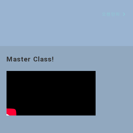
稿
오랜만의
ナ
ビ
ゲ
ー
Master Class!
シ
ョ
ン