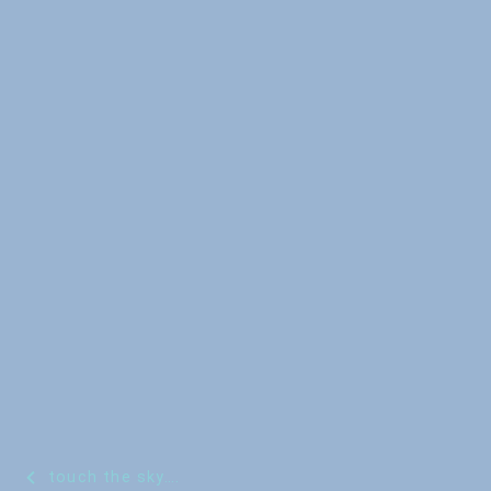
投
touch the sky….