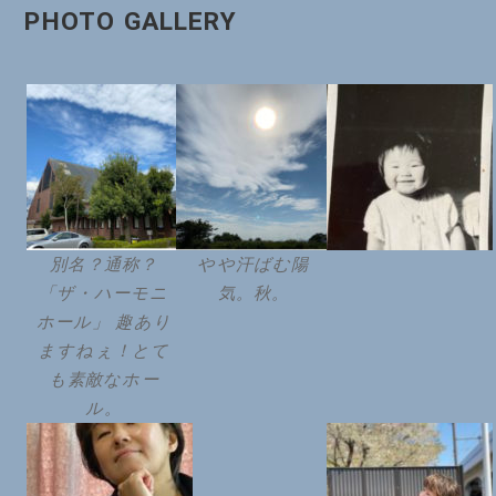
PHOTO GALLERY
別名？通称？
やや汗ばむ陽
「ザ・ハーモニ
気。秋。
ホール」 趣あり
ますねぇ！とて
も素敵なホー
ル。