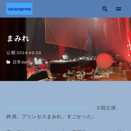
まみれ
公開:2024-03-20
日常daily
https://www.promax.co.jp/dptc_jp/
２回公演、
終演。プリンセスまみれ。すごかった。