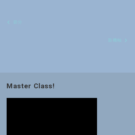
投
節分
稿
新機軸
ナ
ビ
ゲ
ー
Master Class!
シ
ョ
ン