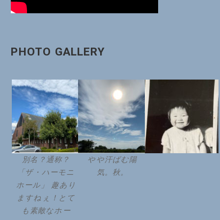
PHOTO GALLERY
別名？通称？
やや汗ばむ陽
「ザ・ハーモニ
気。秋。
ホール」 趣あり
ますねぇ！とて
も素敵なホー