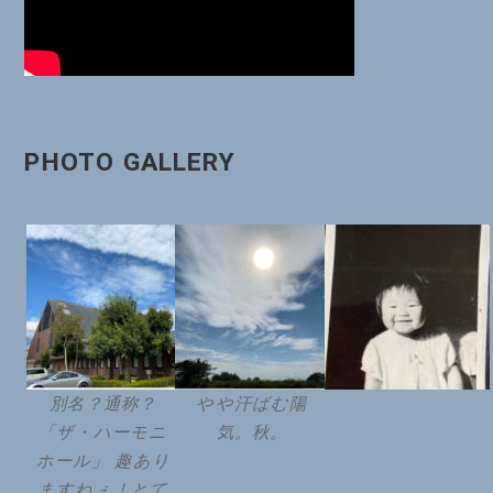
PHOTO GALLERY
別名？通称？
やや汗ばむ陽
「ザ・ハーモニ
気。秋。
ホール」 趣あり
ますねぇ！とて