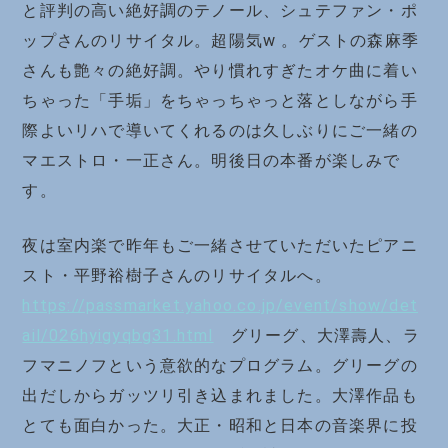
と評判の高い絶好調のテノール、シュテファン・ポ
ップさんのリサイタル。超陽気w 。ゲストの森麻季
さんも艶々の絶好調。やり慣れすぎたオケ曲に着い
ちゃった「手垢」をちゃっちゃっと落としながら手
際よいリハで導いてくれるのは久しぶりにご一緒の
マエストロ・一正さん。明後日の本番が楽しみで
す。
夜は室内楽で昨年もご一緒させていただいたピアニ
スト・平野裕樹子さんのリサイタルへ。
https://passmarket.yahoo.co.jp/event/show/det
ail/026hyigyqbg31.html
グリーグ、大澤壽人、ラ
フマニノフという意欲的なプログラム。グリーグの
出だしからガッツリ引き込まれました。大澤作品も
とても面白かった。大正・昭和と日本の音楽界に投