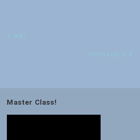
投
春暑し
稿
FESTINA LENTE
ナ
ビ
ゲ
ー
Master Class!
シ
ョ
ン