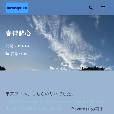
春律醉心
公開:2024-04-16
日常daily
東京フィル、こちらのリハでした。
https://www.suntory.co.jp/suntoryhall/schedule/
detail/20240418_M_3.html
Pavarottiの再来