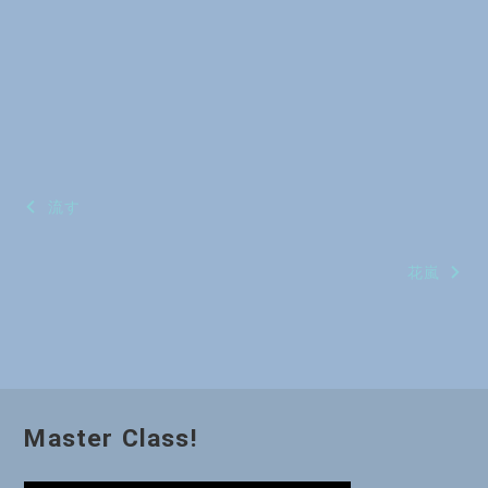
投
流す
稿
花嵐
ナ
ビ
ゲ
ー
Master Class!
シ