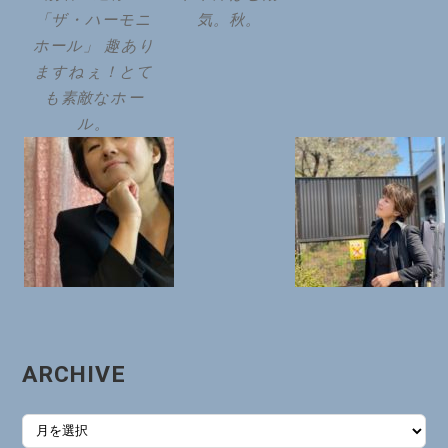
「ザ・ハーモニ
気。秋。
ホール」 趣あり
ますねぇ！とて
も素敵なホー
ル。
ARCHIVE
ARCHIVE