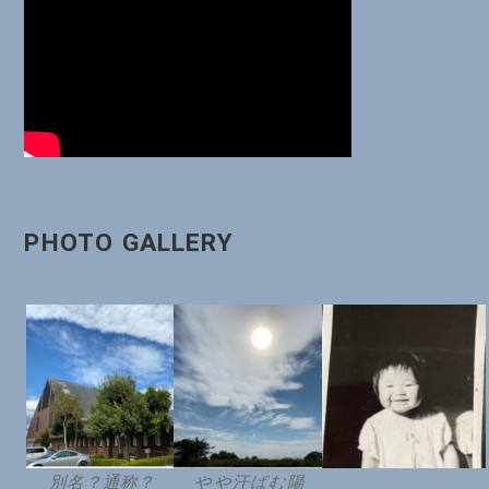
ョ
ン
PHOTO GALLERY
別名？通称？
やや汗ばむ陽