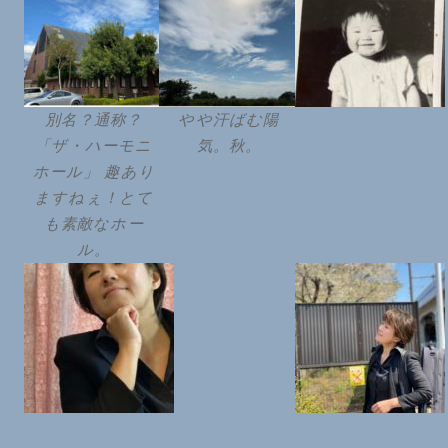
別名？通称？
やや汗ばむ陽
「ザ・ハーモニ
気。秋。
ホール」 趣あり
ますねぇ！とて
も素敵なホー
ル。