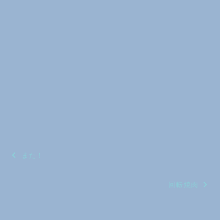
投
また！
稿
回転焼肉
ナ
ビ