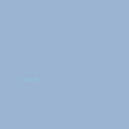
投
師走感
稿
ナ
ビ
ゲ