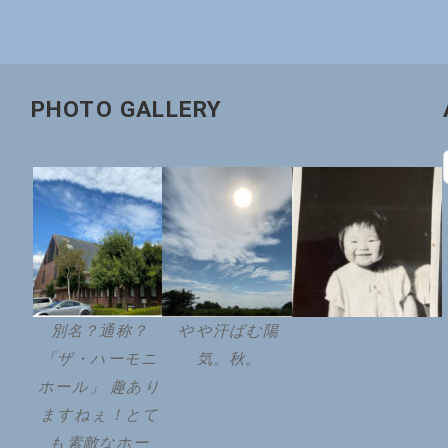
PHOTO GALLERY
別名？通称？
やや汗ばむ陽
「ザ・ハーモニ
気。秋。
ホール」 趣あり
ますねぇ！とて
も素敵なホー