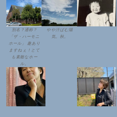
別名？通称？
やや汗ばむ陽
「ザ・ハーモニ
気。秋。
ホール」 趣あり
ますねぇ！とて
も素敵なホー
ル。