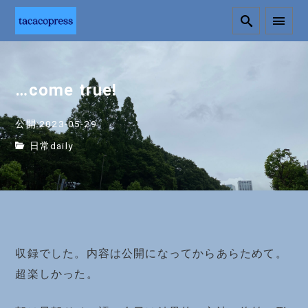
…come true!
公開:2023-05-29
日常daily
収録でした。内容は公開になってからあらためて。
超楽しかった。