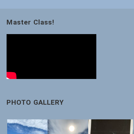
ゲ
ー
Master Class!
シ
ョ
ン
PHOTO GALLERY