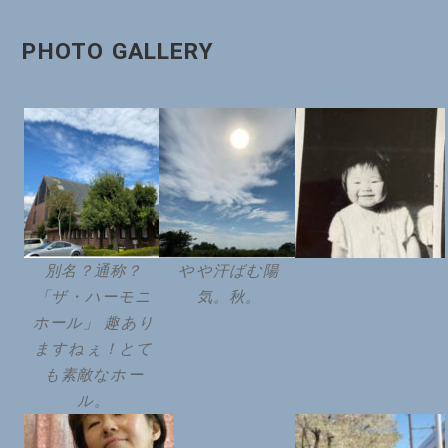
PHOTO GALLERY
別名？通称？
やや汗ばむ陽
「ザ・ハーモニ
気。秋。
ホール」 趣あり
ますねぇ！とて
も素敵なホー
ル。