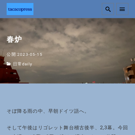
春炉
公開:2023-05-15
日常daily
そぼ降る雨の中、早朝ドイツ語へ。
そして午後はリゴレット舞台稽古後半、2,3幕。今回