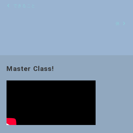
投
できること
稿
休
ナ
ビ
ゲ
ー
Master Class!
シ
ョ
ン