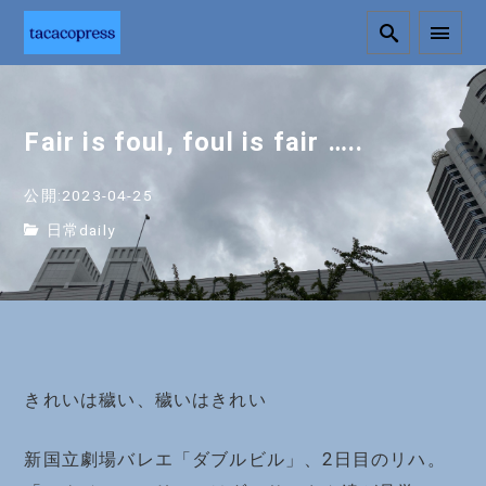
Fair is foul, foul is fair …..
公開:2023-04-25
日常daily
きれいは穢い、穢いはきれい
新国立劇場バレエ「ダブルビル」、2日目のリハ。