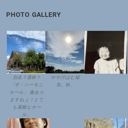
PHOTO GALLERY
別名？通称？
やや汗ばむ陽
「ザ・ハーモニ
気。秋。
ホール」 趣あり
ますねぇ！とて
も素敵なホー
ル。