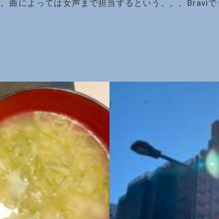
曲によっては女声まで担当するという。。。Braviで
。