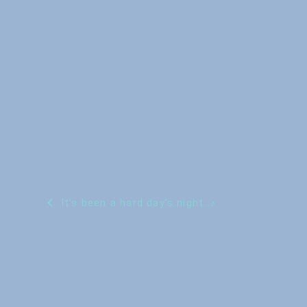
投
It’s been a hard day’s night…♪
稿
ナ
ビ
ゲ