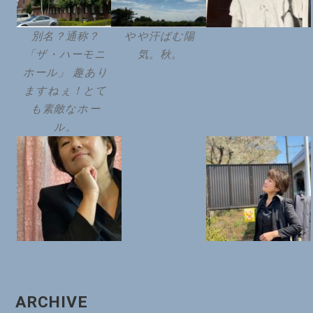
別名？通称？
やや汗ばむ陽
「ザ・ハーモニ
気。秋。
ホール」 趣あり
ますねぇ！とて
も素敵なホー
ル。
ARCHIVE