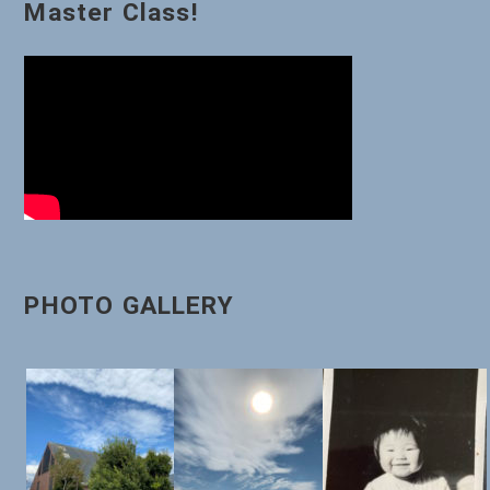
Master Class!
シ
ョ
ン
PHOTO GALLERY