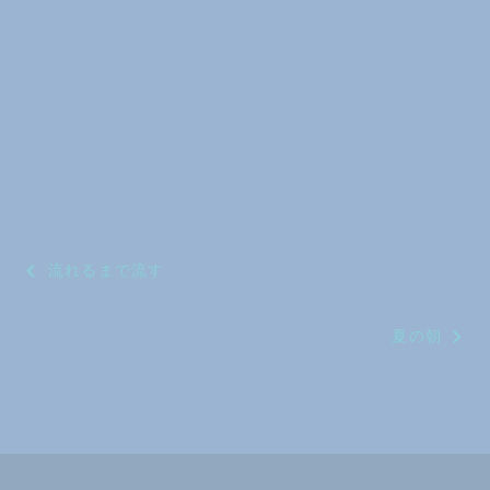
投
流れるまで流す
稿
夏の朝
ナ
ビ
ゲ
ー