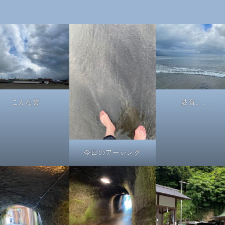
こんな雲
波音。。。
今日のアーシング