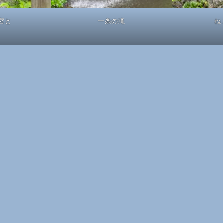
宮と
一条の滝
ね