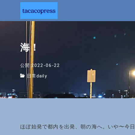
海！
公開:2022-06-22
日常daily
ほぼ始発で都内を出発、朝の海へ。いや〜今日