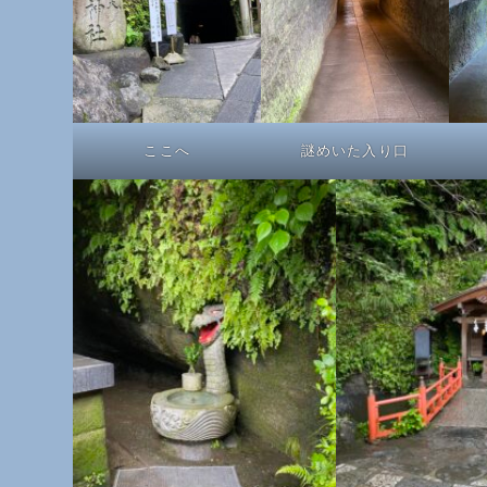
ここへ
謎めいた入り口