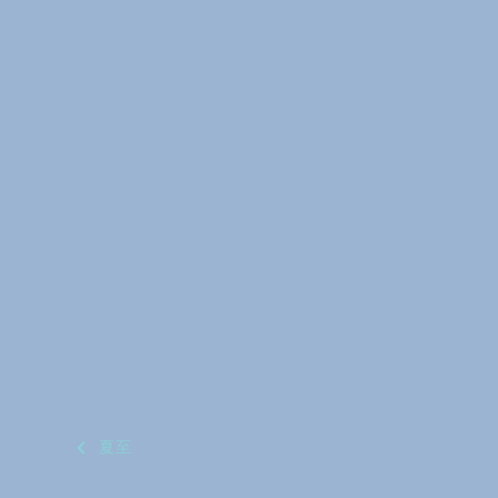
投
夏至
稿