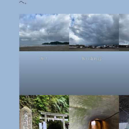
へ。
海！
振り返れば、