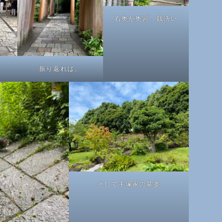
右奥が奥宮、銭洗い
振り返れば。
そして手塚家の墓参