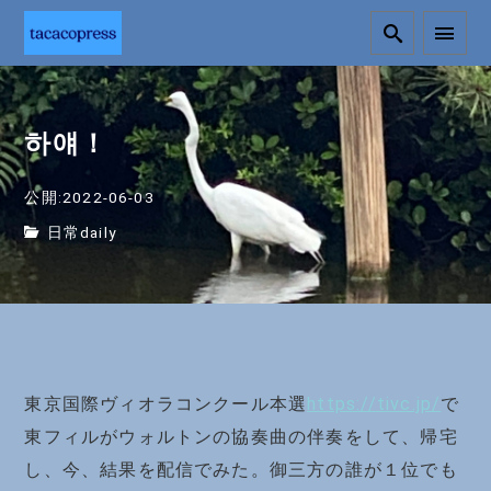
하얘！
公開:2022-06-03
日常daily
東京国際ヴィオラコンクール本選
https://tivc.jp/
で
東フィルがウォルトンの協奏曲の伴奏をして、帰宅
し、今、結果を配信でみた。御三方の誰が１位でも