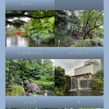
その傍に
水辺は癒される
滝へ向かうよ
小さな滝
滝