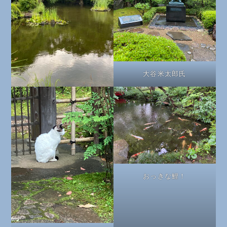
大谷米太郎氏
おっきな鯉！