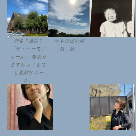
別名？通称？
やや汗ばむ陽
「ザ・ハーモニ
気。秋。
ホール」 趣あり
ますねぇ！とて
も素敵なホー
ル。