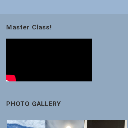
ゲ
ー
Master Class!
シ
ョ
ン
PHOTO GALLERY