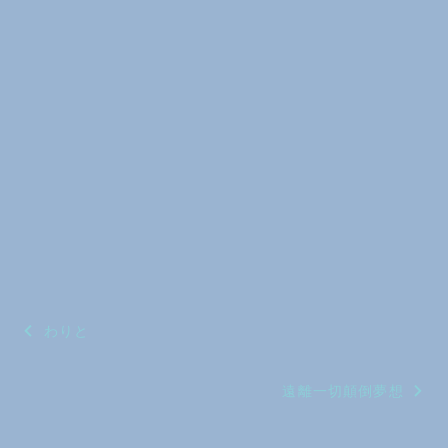
投
わりと
稿
遠離一切顛倒夢想
ナ
ビ