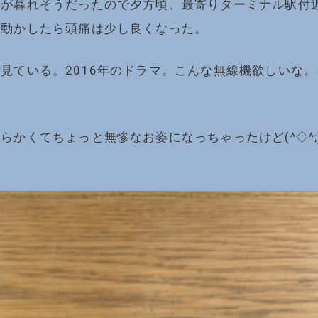
が暮れそうだったので夕方頃、最寄りターミナル駅付近
を動かしたら頭痛は少し良くなった。
見ている。2016年のドラマ。こんな無線機欲しいな
らかくてちょっと無惨なお姿になっちゃったけど(^◇^