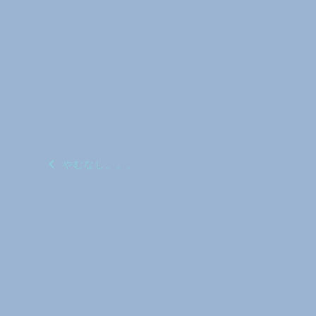
投
やむなし。。。
稿
ナ
ビ
ゲ
ー