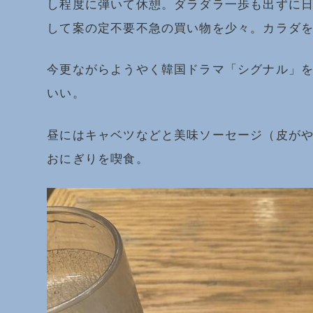
し程度に弾いて休憩。ダラダラ一歩も出ずに日
して案の定不要不急の買い物を少々。カラダ
今更ながらようやく韓国ドラマ「シグナル」を
いい。
昼にはキャベツなどと美味ソーセージ（皮がや
おにぎりを喫食。