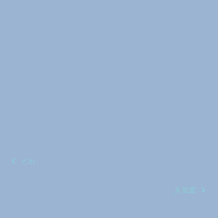
投
どれ
稿
天気図
ナ
ビ