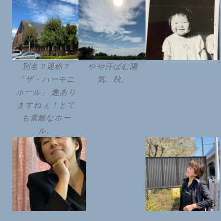
別名？通称？
やや汗ばむ陽
「ザ・ハーモニ
気。秋。
ホール」 趣あり
ますねぇ！とて
も素敵なホー
ル。