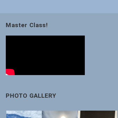
ゲ
ー
Master Class!
シ
ョ
ン
PHOTO GALLERY