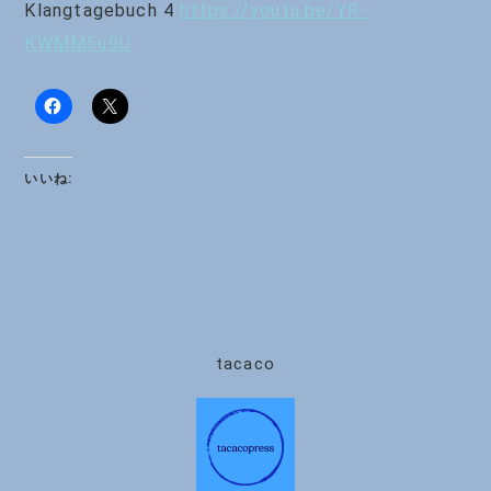
Klangtagebuch 4
https://youtu.be/YR-
KWMM5u9U
いいね:
tacaco