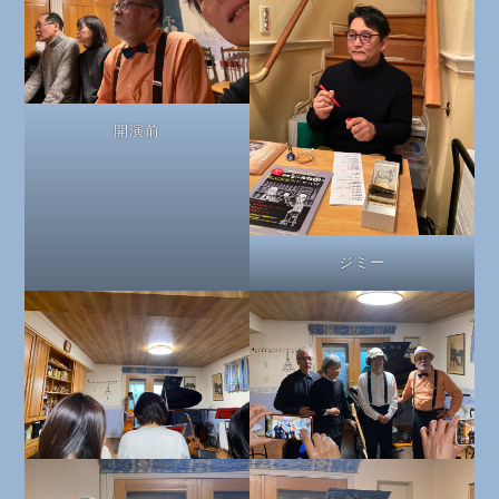
開演前
ジミー