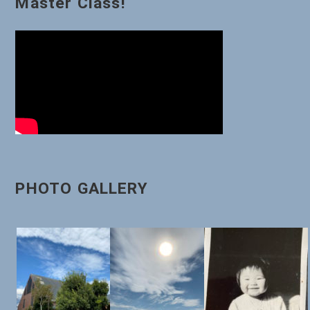
Master Class!
シ
ョ
ン
PHOTO GALLERY