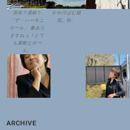
別名？通称？
やや汗ばむ陽
「ザ・ハーモニ
気。秋。
ホール」 趣あり
ますねぇ！とて
も素敵なホー
ル。
ARCHIVE