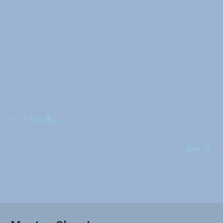
投
だから眼よ、
稿
夜中
ナ
ビ
ゲ
ー