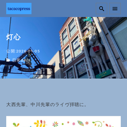
灯心
公開:2026-01-05
日常daily
大西先輩、中川先輩のライヴ拝聴に。