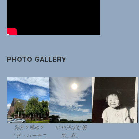
ン
PHOTO GALLERY
別名？通称？
やや汗ばむ陽
「ザ・ハーモニ
気。秋。