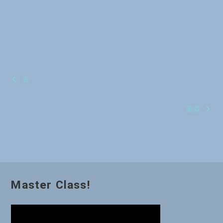
投
脱
稿
聖霖
ナ
ビ
ゲ
ー
Master Class!
シ
ョ