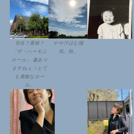
別名？通称？
やや汗ばむ陽
「ザ・ハーモニ
気。秋。
ホール」 趣あり
ますねぇ！とて
も素敵なホー
ル。