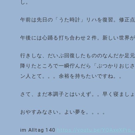
し。
午前は先日の「うた時計」リハを復習。修正
午後には心踊る打ち合わせ２件。新しい世界
行きしな、だいぶ回復したもののなんだか足
降りたところで一瞬佇んだら「ぶつかりおじ
ン人とて。。。余裕を持ちたいですね。。
さて、まだ本調子とはいえず。。早く寝まし
おやすみなさい。よい夢を。。。。
im Alltag 140
https://youtu.be/YQAxeXPjq_