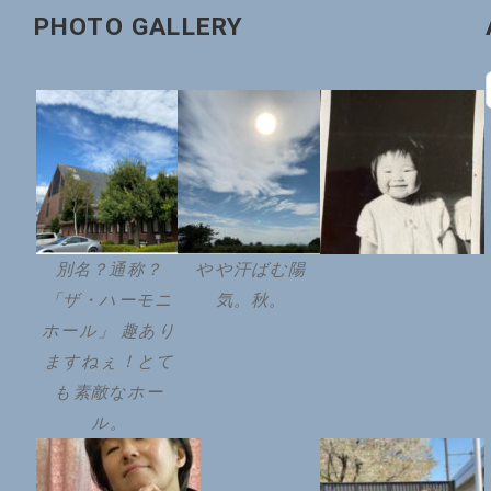
PHOTO GALLERY
別名？通称？
やや汗ばむ陽
「ザ・ハーモニ
気。秋。
ホール」 趣あり
ますねぇ！とて
も素敵なホー
ル。