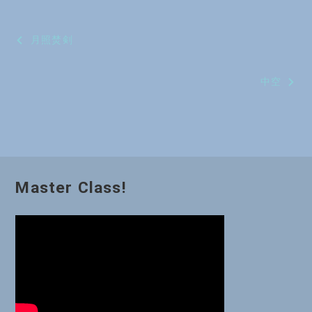
投
月照焚剣
稿
中空
ナ
ビ
ゲ
ー
Master Class!
シ
ョ
ン