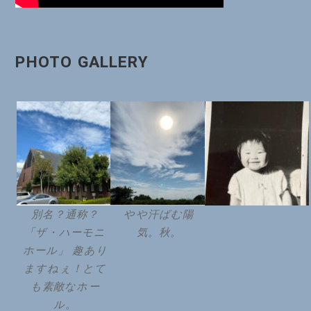
PHOTO GALLERY
別名？通称？
やや汗ばむ陽
「ザ・ハーモニ
気。秋。
ホール」 趣あり
ますねぇ！とて
も素敵なホー
ル。