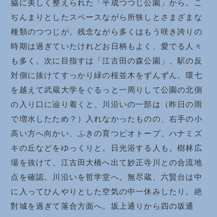
脇に美しく整えられた「平成つつじ公園」から。こ
ぢんまりとしたスペースながら所狭しとさまざまな
種類のつつじが。残念ながら多くはもう咲き誇りの
時期は過ぎていたけれどお日柄もよく、愛でる人々
も多く。次に目指すは「江古田の森公園」、駅の反
対側に抜けてすっかり緑の桜並木をずんずん。環七
を越えて武蔵大学をぐるっと一周りして公園の北側
の入り口に辿り着くと、川沿いの一部は（昨日の雨
で増水したため？）入れなかったものの、右手の小
高い方へ向かい、ふきの育つビオトープ、ハナミズ
キの丘などをゆっくりと。日光浴する人も。樹林広
場を抜けて、江古田大橋へ出て妙正寺川との合流地
点を確認。川沿いを哲学堂へ。無尽蔵、六賢台は中
に入ってひんやりとした空気の中一休みしたり。絶
對城を過ぎて落合方面へ。坂上通りから四の坂通