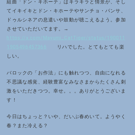
組曲「ドン・キホーテ」はキラキラと情景が、そし
てイキイキとドン・キホーテやサンチョ・パンサ、
ドゥルシネアの息遣いや鼓動が聴こえるよう。参加
させていただいてます。→
https://x.com/Mayumi_CatTiger/status/190011
1905496457366
リハでした。とてもとても楽
しい。
バロックの「お作法」にも触れつつ、自由になれる
不思議な感覚、経験豊富なみなさまからたくさん刺
激をいただきつつ。幸せ。。。ありがとうございま
す！
今日はちょっと？いや、だいぶ春めいて。ようやく
春？また冷える？