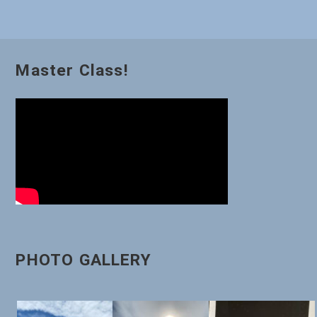
ゲ
ー
Master Class!
シ
ョ
ン
PHOTO GALLERY