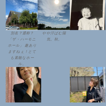
別名？通称？
やや汗ばむ陽
「ザ・ハーモニ
気。秋。
ホール」 趣あり
ますねぇ！とて
も素敵なホー
ル。