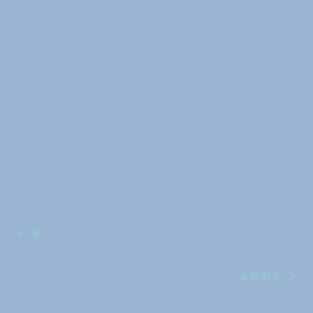
投
塞
稿
金銀財宝
ナ
ビ