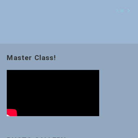
稿
大寒
ナ
ビ
ゲ
ー
Master Class!
シ
ョ
ン