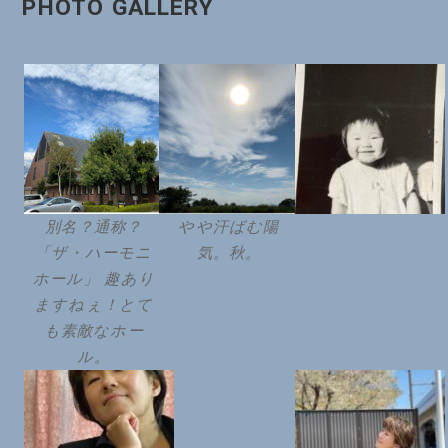
PHOTO GALLERY
別名？通称？
やや汗ばむ陽
「ザ・ハーモニ
気。秋。
ホール」 趣あり
ますねぇ！とて
も素敵なホー
ル。