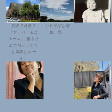
別名？通称？
やや汗ばむ陽
「ザ・ハーモニ
気。秋。
ホール」 趣あり
ますねぇ！とて
も素敵なホー
ル。