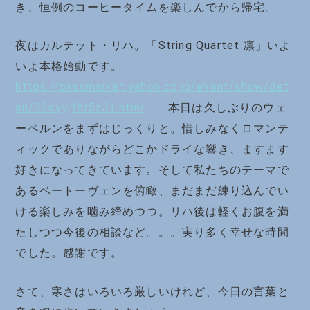
き、恒例のコーヒータイムを楽しんでから帰宅。
夜はカルテット・リハ。「String Quartet 凛」いよ
いよ本格始動です。
https://passmarket.yahoo.co.jp/event/show/det
ail/02cyyj1hr5z31.html
本日は久しぶりのウェ
ーベルンをまずはじっくりと。惜しみなくロマンテ
ィックでありながらどこかドライな響き、ますます
好きになってきています。そして私たちのテーマで
あるベートーヴェンを俯瞰、まだまだ練り込んでい
ける楽しみを噛み締めつつ。リハ後は軽くお腹を満
たしつつ今後の相談など。。。実り多く幸せな時間
でした。感謝です。
さて、寒さはいろいろ厳しいけれど、今日の言葉と