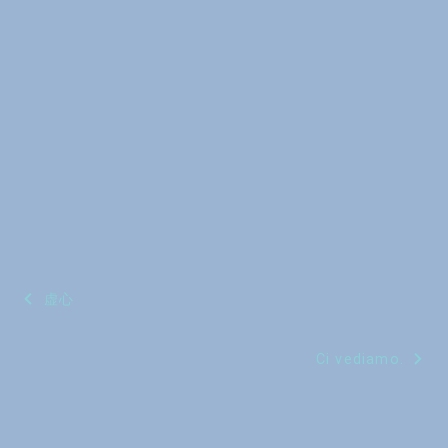
投
虚心
稿
Ci vediamo.
ナ
ビ