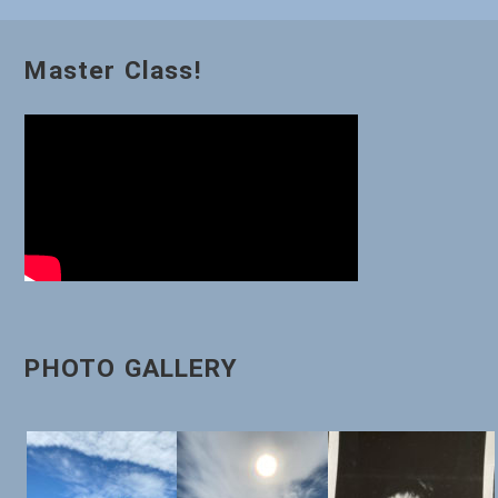
ゲ
ー
Master Class!
シ
ョ
ン
PHOTO GALLERY