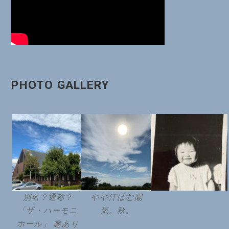
PHOTO GALLERY
別名？通称？
やや汗ばむ陽
「ザ・ハーモニ
気。秋。
ホール」 趣あり