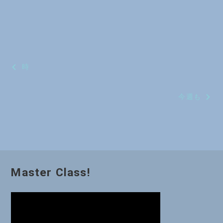
投
時
稿
今週も
ナ
ビ
ゲ
ー
Master Class!
シ
ョ
ン