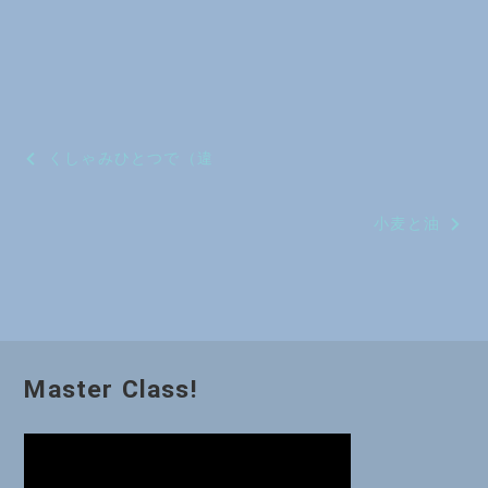
投
くしゃみひとつで（違
稿
小麦と油
ナ
ビ
ゲ
ー
Master Class!
シ
ョ