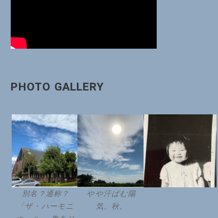
ン
PHOTO GALLERY
別名？通称？
やや汗ばむ陽
「ザ・ハーモニ
気。秋。