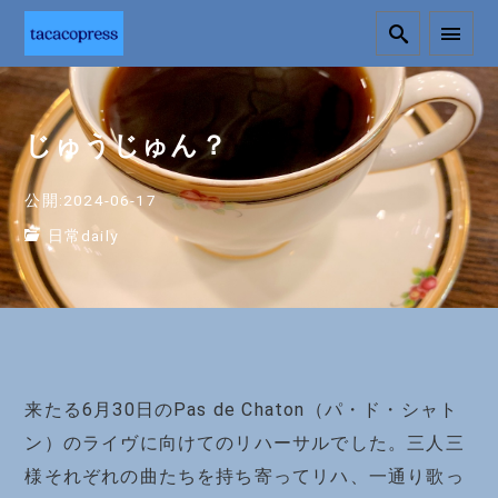
じゅうじゅん？
公開:2024-06-17
日常daily
来たる6月30日のPas de Chaton（パ・ド・シャト
ン）のライヴに向けてのリハーサルでした。三人三
様それぞれの曲たちを持ち寄ってリハ、一通り歌っ