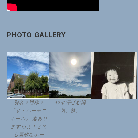
PHOTO GALLERY
別名？通称？
やや汗ばむ陽
「ザ・ハーモニ
気。秋。
ホール」 趣あり
ますねぇ！とて
も素敵なホー