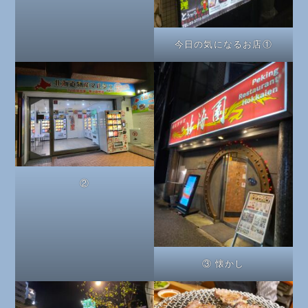
今日の気になるお店①
②
③ 懐かし