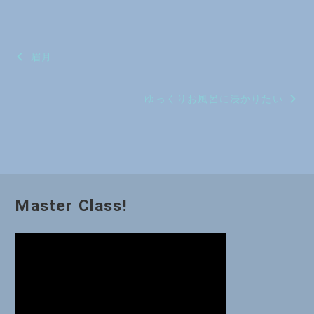
投
眉月
稿
ゆっくりお風呂に浸かりたい
ナ
ビ
ゲ
ー
Master Class!
シ
ョ
ン