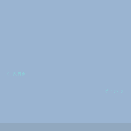
投
反省会
稿
草々の
ナ
ビ
ゲ
ー