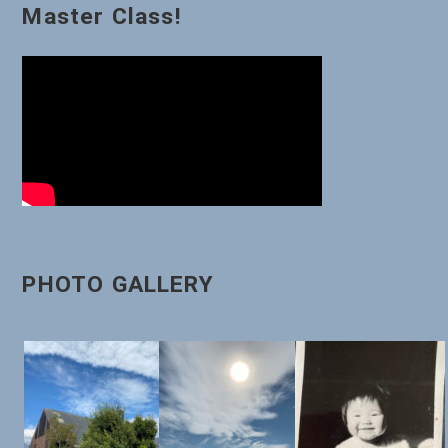
Master Class!
シ
ョ
ン
PHOTO GALLERY