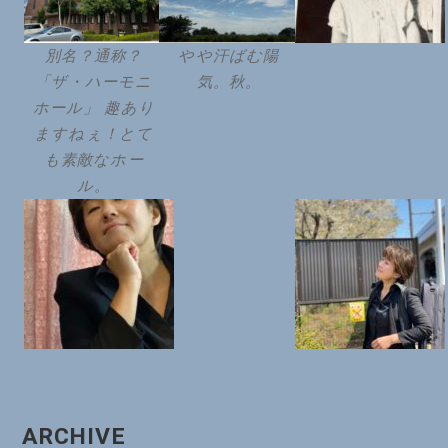
別名？通称？
やや汗ばむ陽
「ザ・ハーモニ
気。秋。
ホール」 趣あり
ますねぇ！とて
も素敵なホー
ル。
ARCHIVE