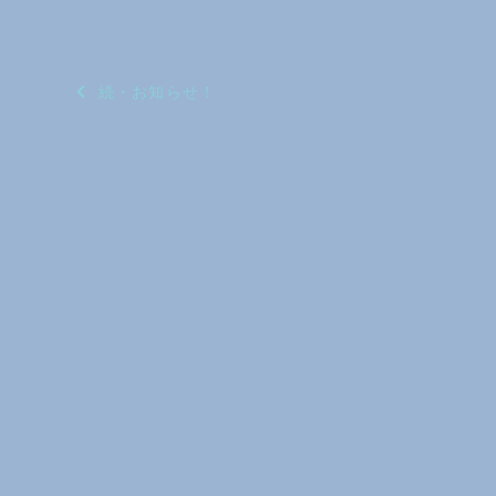
投
続・お知らせ！
稿
ナ
ビ
ゲ
ー
シ
ョ
ン