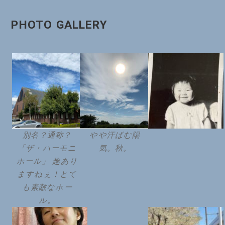
PHOTO GALLERY
別名？通称？
やや汗ばむ陽
「ザ・ハーモニ
気。秋。
ホール」 趣あり
ますねぇ！とて
も素敵なホー
ル。