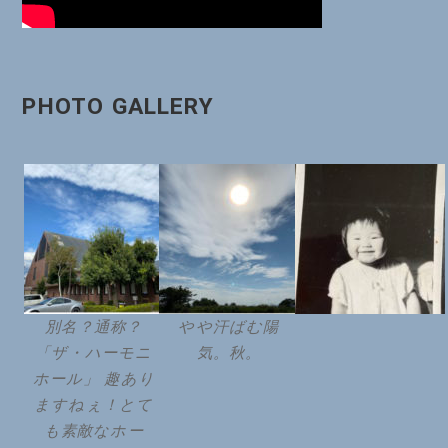
PHOTO GALLERY
別名？通称？
やや汗ばむ陽
「ザ・ハーモニ
気。秋。
ホール」 趣あり
ますねぇ！とて
も素敵なホー