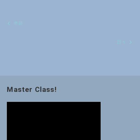
投
奇跡
稿
日々
ナ
ビ
ゲ
ー
Master Class!
シ
ョ
ン